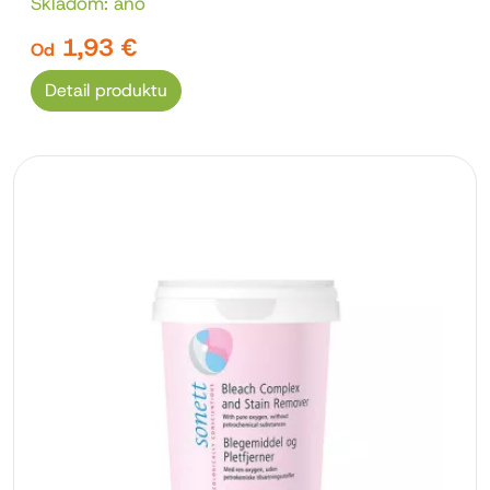
Skladom: áno
1,93 €
Od
Detail produktu