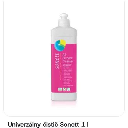
Univerzálny čistič Sonett 1 l