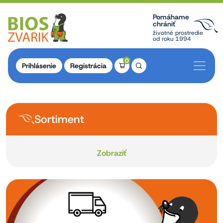
Pomáhame
chrániť
životné prostredie
od roku 1994
0
Prihlásenie
Registrácia
Sortiment
Zobraziť