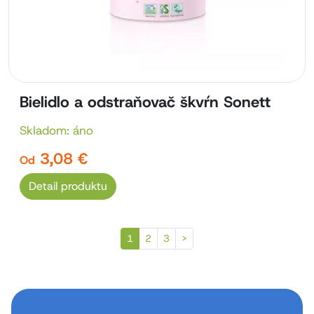
Bielidlo a odstraňovač škvŕn Sonett
Skladom: áno
3,08 €
Od
Detail produktu
Nasledujúca strana
1
2
3
>