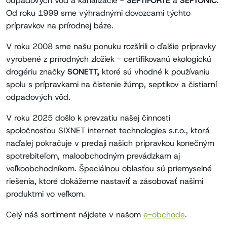
odpadových vôd a kanalizácie -
SEPTIFO
RTE
a
SEPTONIC
.
Od roku 1999 sme výhradnými dovozcami týchto
prípravkov na prírodnej báze.
V roku 2008 sme našu ponuku rozšírili o ďalšie prípravky
vyrobené z prírodných zložiek - certifikovanú ekologickú
drogériu značky
SONETT,
ktoré sú vhodné k používaniu
spolu s prípravkami na čistenie žúmp, septikov a čistiarní
odpadových vôd.
V roku 2025 došlo k prevzatiu našej činnosti
spoločnosťou SIXNET internet technologies s.r.o., ktorá
naďalej pokračuje v predaji našich prípravkou konečným
spotrebiteľom, maloobchodným prevádzkam aj
veľkoobchodníkom. Špeciálnou oblasťou sú priemyselné
riešenia, ktoré dokážeme nastaviť a zásobovať našimi
produktmi vo veľkom.
Celý náš sortiment nájdete v našom
e-obchode
.