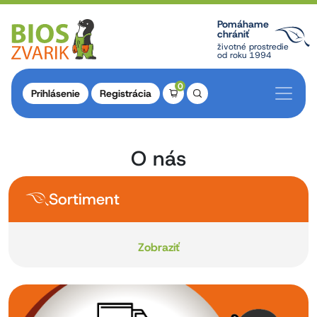
Pomáhame
chrániť
životné prostredie
od roku 1994
0
Prihlásenie
Registrácia
O nás
Sortiment
Zobraziť