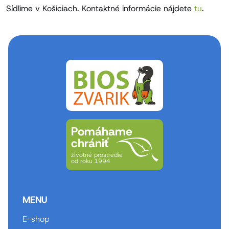
Sídlime v Košiciach. Kontaktné informácie nájdete
tu
.
Pomáhame
chrániť
životné prostredie
od roku 1994
MENU
E-shop