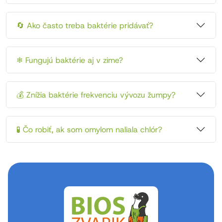
🔄 Ako často treba baktérie pridávať?
❄ Fungujú baktérie aj v zime?
💰 Znížia baktérie frekvenciu vývozu žumpy?
🧪 Čo robiť, ak som omylom naliala chlór?