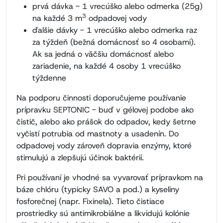
prvá dávka - 1 vrecúško alebo odmerka (25g)
3
na každé 3 m
odpadovej vody
ďalšie dávky - 1 vrecúško alebo odmerka raz
za týždeň (bežná domácnosť so 4 osobami).
Ak sa jedná o väčšiu domácnosť alebo
zariadenie, na každé 4 osoby 1 vrecúško
týždenne
Na podporu činnosti doporučujeme používanie
prípravku SEPTONIC - buď v gélovej podobe ako
čistič, alebo ako prášok do odpadov, kedy šetrne
vyčistí potrubia od mastnoty a usadenín. Do
odpadovej vody zároveň dopravia enzýmy, ktoré
stimulujú a zlepšujú účinok baktérií.
Pri používaní je vhodné sa vyvarovať prípravkom na
báze chlóru (typicky SAVO a pod.) a kyseliny
fosforečnej (napr. Fixinela). Tieto čistiace
prostriedky sú antimikrobiálne a likvidujú kolónie