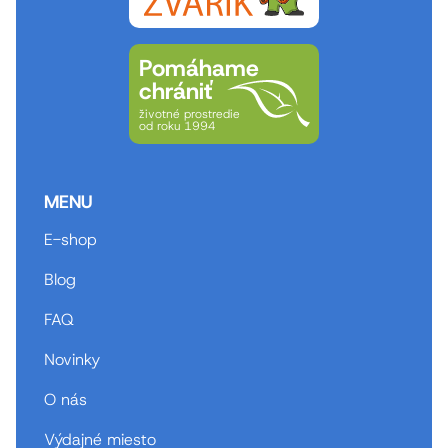
Pomáhame
chrániť
životné prostredie
od roku 1994
MENU
E-shop
Blog
FAQ
Novinky
O nás
Výdajné miesto