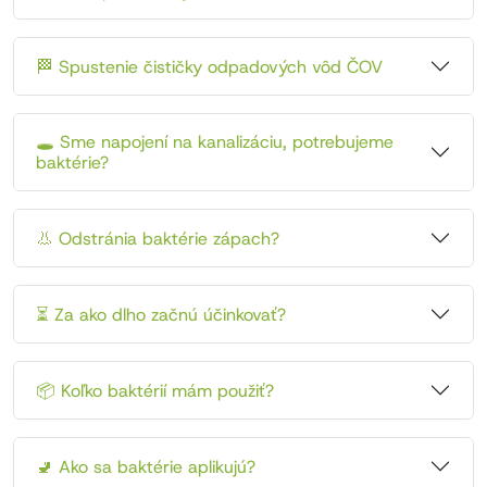
🏁 Spustenie čističky odpadových vôd ČOV
🕳️ Sme napojení na kanalizáciu, potrebujeme
baktérie?
👃 Odstránia baktérie zápach?
⏳ Za ako dlho začnú účinkovať?
📦 Koľko baktérií mám použiť?
🚽 Ako sa baktérie aplikujú?