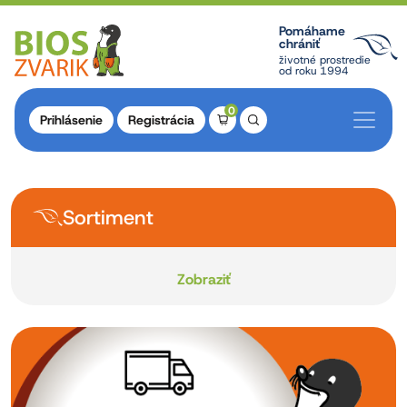
Pomáhame
chrániť
životné prostredie
od roku 1994
0
Prihlásenie
Registrácia
Sortiment
Zobraziť