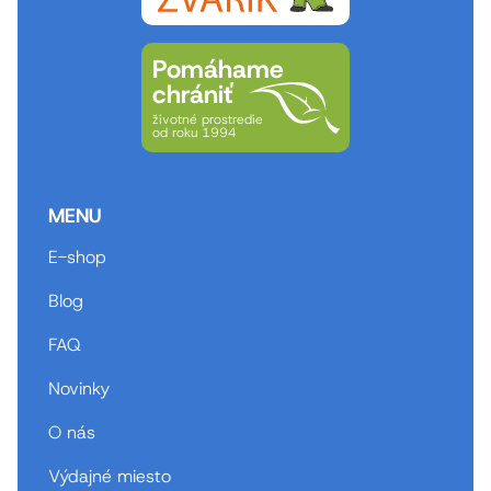
Pomáhame
chrániť
životné prostredie
od roku 1994
MENU
E-shop
Blog
FAQ
Novinky
O nás
Výdajné miesto