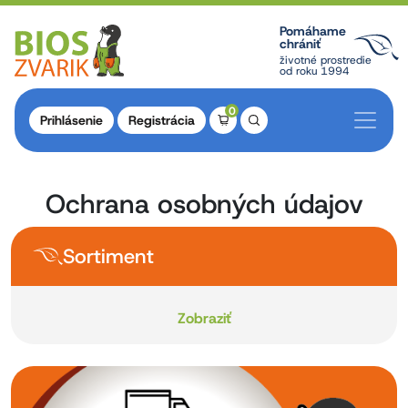
Pomáhame
chrániť
životné prostredie
od roku 1994
0
Prihlásenie
Registrácia
Ochrana osobných údajov
Sortiment
Zobraziť