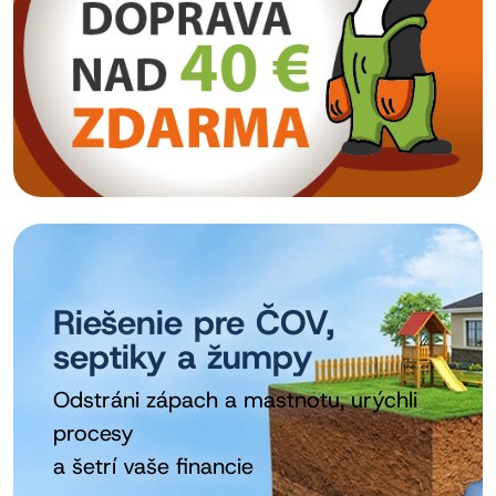
Riešenie pre ČOV,
Septiforte - Baktérie
Septonic - Odstraňuje
septiky a žumpy
do ČOV,
tuk, zápach a pomáha
septikov a žúmp
baktériám
Odstráni zápach a mastnotu, urýchli
procesy
vyše 30 rokov na trhu
Overený kanadský produkt
a šetrí vaše financie