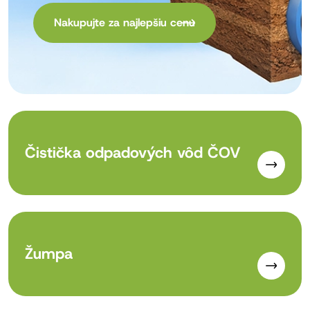
Nakupujte za najlepšiu cenu
Nakupujte za najlepšiu cenu
Nakupujte za najlepšiu cenu
Pause
Čistička odpadových vôd ČOV
Žumpa