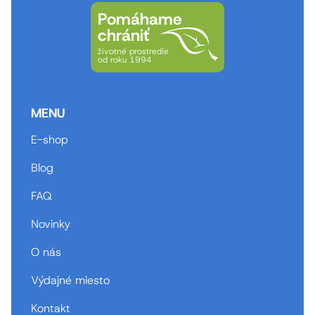
Pomáhame
chrániť
životné prostredie
od roku 1994
MENU
E-shop
Blog
FAQ
Novinky
O nás
Výdajné miesto
Kontakt