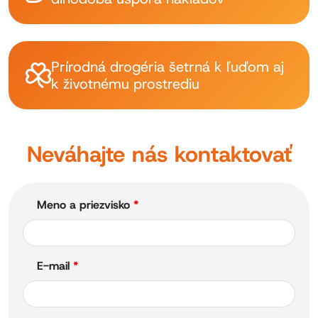
Prírodná drogéria šetrná k ľuďom aj
k životnému prostrediu
Neváhajte nás kontaktovať
Meno a priezvisko
*
E-mail
*