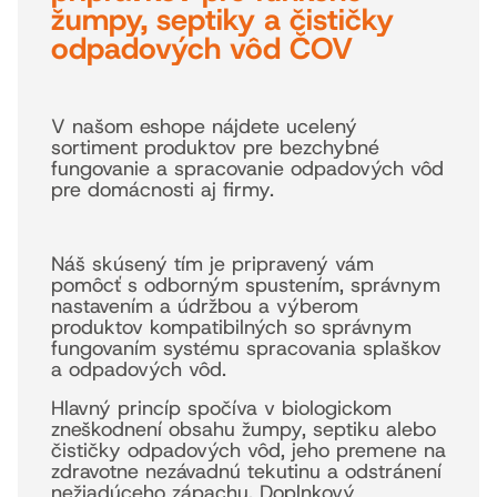
žumpy, septiky a čističky
odpadových vôd ČOV
V našom eshope nájdete ucelený
sortiment produktov pre bezchybné
fungovanie a spracovanie odpadových vôd
pre domácnosti aj firmy.
Náš skúsený tím je pripravený vám
pomôcť s odborným spustením, správnym
nastavením a údržbou a výberom
produktov kompatibilných so správnym
fungovaním systému spracovania splaškov
a odpadových vôd.
Hlavný princíp spočíva v biologickom
zneškodnení obsahu žumpy, septiku alebo
čističky odpadových vôd, jeho premene na
zdravotne nezávadnú tekutinu a odstránení
nežiadúceho zápachu. Doplnkový