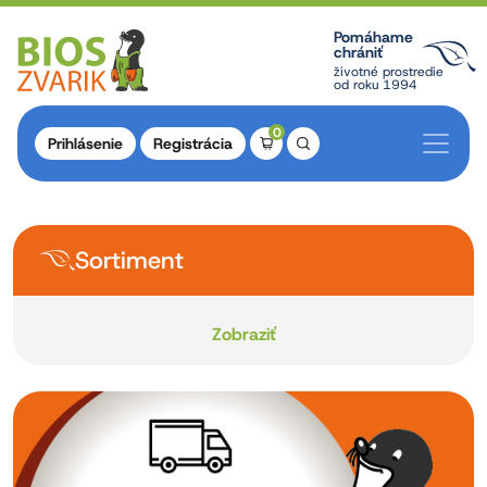
Pomáhame
chrániť
životné prostredie
od roku 1994
0
Prihlásenie
Registrácia
Sortiment
Zobraziť