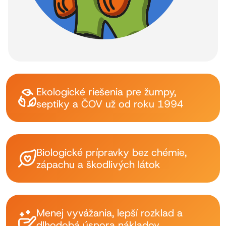
Ekologické riešenia pre žumpy,
septiky a ČOV už od roku 1994
Biologické prípravky bez chémie,
zápachu a škodlivých látok
Menej vyvážania, lepší rozklad a
dlhodobá úspora nákladov