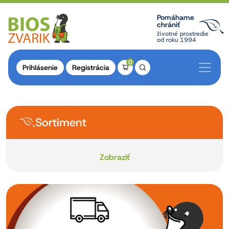
Pomáhame
chrániť
životné prostredie
od roku 1994
0
Prihlásenie
Registrácia
Sortiment
Zobraziť