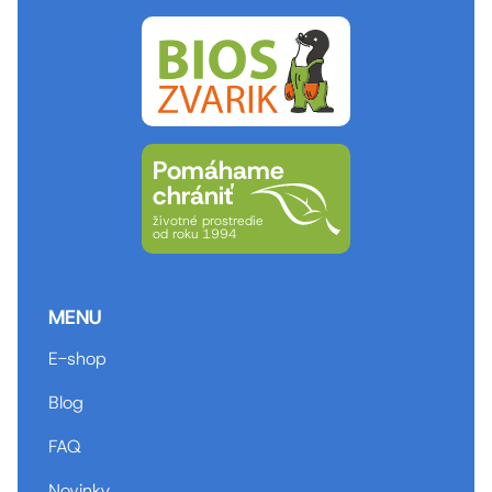
Pomáhame
chrániť
životné prostredie
od roku 1994
MENU
E-shop
Blog
FAQ
Novinky