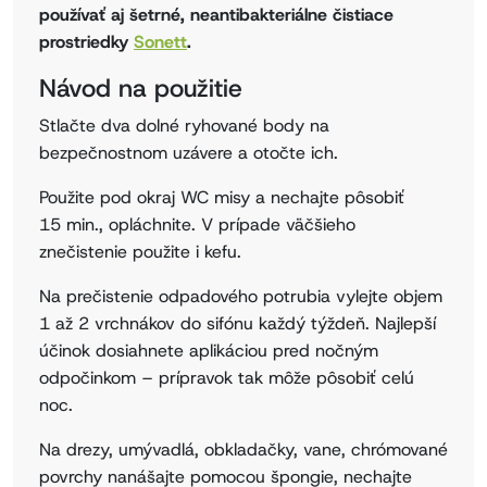
používať aj šetrné, neantibakteriálne čistiace
prostriedky
Sonett
.
Návod na použitie
Stlačte dva dolné ryhované body na
bezpečnostnom uzávere a otočte ich.
Použite pod okraj WC misy a nechajte pôsobiť
15 min., opláchnite. V prípade väčšieho
znečistenie použite i kefu.
Na prečistenie odpadového potrubia vylejte objem
1 až 2 vrchnákov do sifónu každý týždeň. Najlepší
účinok dosiahnete aplikáciou pred nočným
odpočinkom – prípravok tak môže pôsobiť celú
noc.
Na drezy, umývadlá, obkladačky, vane, chrómované
povrchy nanášajte pomocou špongie, nechajte