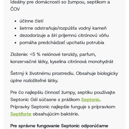
Ideálny pre domácnosti so žumpou, septikom a
ČOV
účinne čistí
šetrne odstraňuje/rozpúšťa vodný kameň
dezodorizuje a šíri príjemnú citrónovú vôňu
pomáha predchádzať upchatiu potrubia
Zloženie: <5 % neiónové tenzidy, parfum,
konzervačné látky, kyselina citrónová monohydrát
Šetrný k životnému prostrediu. Obsahuje biologicky
úplne rozložiteľné látky.
Pre čo najlepšiu činnosť žumpy, septiku používajte
Septonic Gél súčasne s práškom
Septonic
.
Prípravky Septonic najlepšie funguje s prípravkom
Septiforte
obsahujúcim baktérie.
Pre správne fungovanie Septonic odporúčame