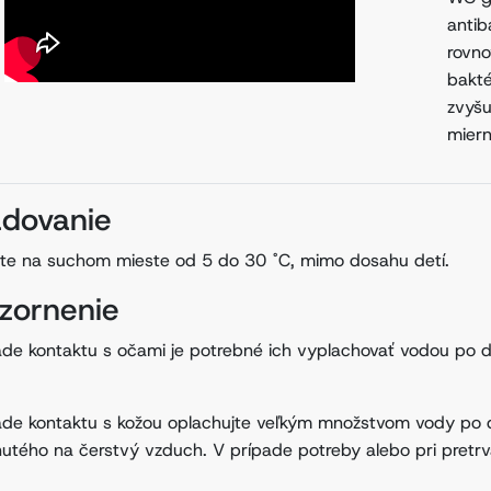
antib
rovno
bakté
zvyšu
miern
adovanie
jte na suchom mieste od 5 do 30 ˚C, mimo dosahu detí.
zornenie
ade kontaktu s očami je potrebné ich vyplachovať vodou po d
.
ade kontaktu s kožou oplachujte veľkým množstvom vody po 
nutého na čerstvý vzduch. V prípade potreby alebo pri pretrv