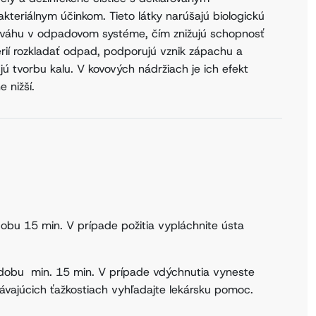
akteriálnym účinkom. Tieto látky narúšajú biologickú
váhu v odpadovom systéme, čím znižujú schopnosť
rií rozkladať odpad, podporujú vznik zápachu a
jú tvorbu kalu. V kovových nádržiach je ich efekt
e nižší.
obu 15 min. V prípade požitia vypláchnite ústa
dobu min. 15 min. V prípade vdýchnutia vyneste
ávajúcich ťažkostiach vyhľadajte lekársku pomoc.