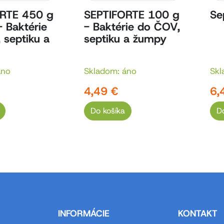
RTE 450 g
SEPTIFORTE 100 g
Se
 Baktérie
- Baktérie do ČOV,
 septiku a
septiku a žumpy
áno
Skladom: áno
Skl
4,49 €
6,
Do košíka
D
INFORMÁCIE
KONTAKT