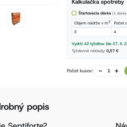
Kalkulačka spotreby
Štartovacia dávka
(1 dávka
3
Objem nádrže v m
Počet 
Vydrží 42 týždňov (do 27. 5. 2
Týždenné náklady:
0,57 €
-
+
Počet kusov:
robný popis
je Septiforte?
Ná