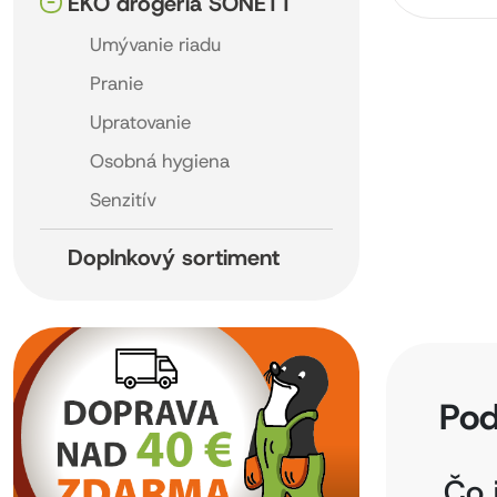
EKO drogéria SONETT
Umývanie riadu
Pranie
Upratovanie
Osobná hygiena
Senzitív
Doplnkový sortiment
Pod
Čo 