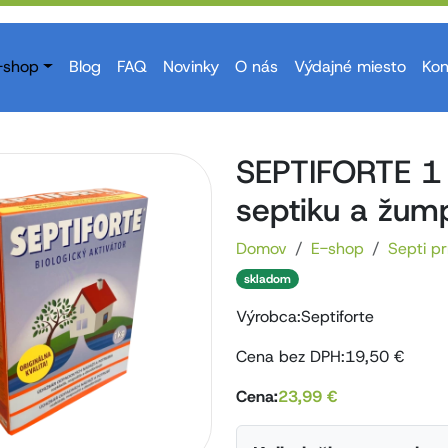
-shop
Blog
FAQ
Novinky
O nás
Výdajné miesto
Kon
SEPTIFORTE 1 
septiku a žum
Domov
E-shop
Septi pr
skladom
Výrobca:
Septiforte
Cena bez DPH:
19,50
€
Cena:
23,99
€