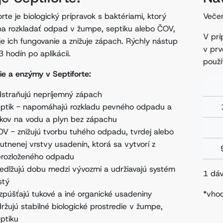
orte je biologický prípravok s baktériami, ktorý
Večer
 rozkladať odpad v žumpe, septiku alebo ČOV,
V prí
je ich fungovanie a znižuje zápach. Rýchly nástup
v prv
3 hodín po aplikácii.
použí
ie a enzýmy v Septiforte:
straňujú nepríjemný zápach
eptik - napomáhajú rozkladu pevného odpadu a
kov na vodu a plyn bez zápachu
V - znižujú tvorbu tuhého odpadu, tvrdej alebo
utnenej vrstvy usadenín, ktorá sa vytvorí z
erozloženého odpadu
edlžujú dobu medzi vývozmi a udržiavajú systém
1 dá
stý
zpúšťajú tukové a iné organické usadeniny
*vho
ržujú stabilné biologické prostredie v žumpe,
ptiku