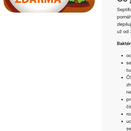
Septif
pomáha
zlepšu
už od 
Baktér
od
s
tu
ČO
zh
n
pr
či
ro
ud
se