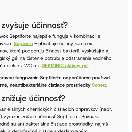
 zvyšuje účinnosť?
avok Septiforte najlepšie funguje v kombinácii s
ravkom
Septonic
- obsahuje účinný komplex
ov, ktoré podporujú činnosť baktérií. Vyskúšajte aj
gický gél na čistenie potrubí a odstránenie vodného
ňa nielen z WC mís
SEPTONIC aktívny gél
.
právne fungovanie Septiforte odporúčame používať
trné, neantibakteriálne čistiace prostriedky
Sonett
.
znižuje účinnosť?
vanie silných chemických čistiacich prípravkov (napr.
 výrazne znižuje účinnosť Septiforte. Rovnako
dné sú antibakteriálne čistiace prostriedky, najmä
ly a dezinfekčné čističe s deklarovaným