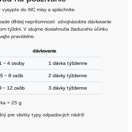
 vysypte do WC misy a spláchnite.
pade dlhšej neprítomnosti zdvojnásobte dávkovanie
om týždni. V záujme dosiahnutia žiaduceho účinku
vajte pravidelne.
dávkovanie
1 - 4 osoby
1 dávka týždenne
5 - 8 osôb
2 dávky týždenne
9 - 12 osôb
3 dávky týždenne
vka = 25 g
dný pre všetky typy odpadových nádrží