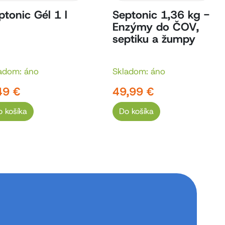
ptonic Gél 1 l
Septonic 1,36 kg -
Enzýmy do ČOV,
septiku a žumpy
adom: áno
Skladom: áno
49 €
49,99 €
o košíka
Do košíka