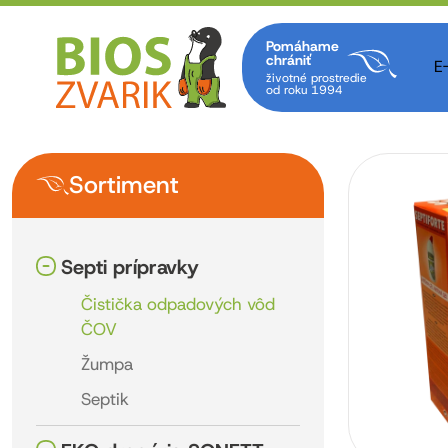
Pomáhame
chrániť
E
životné prostredie
od roku 1994
Sortiment
Septi prípravky
Čistička odpadových vôd
ČOV
Žumpa
Septik