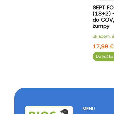
SEPTIFO
(18+2) -
do ČOV,
žumpy
Skladom: 
17,99 €
Do košíka
MENU