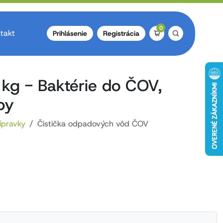
0
takt
Prihlásenie
Registrácia
kg - Baktérie do ČOV,
py
ípravky
Čistička odpadových vôd ČOV