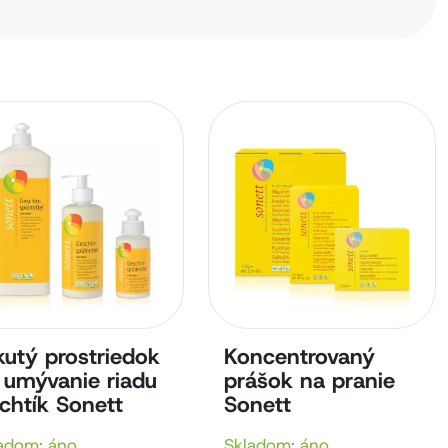
kutý prostriedok
Koncentrovaný
 umývanie riadu
prášok na pranie
chtík Sonett
Sonett
adom: áno
Skladom: áno