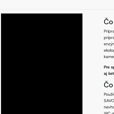
Čo
Prípr
príp
enzým
ekolo
kame
Pre s
aj še
Čo 
Použí
SAVO)
nevho
WC gé