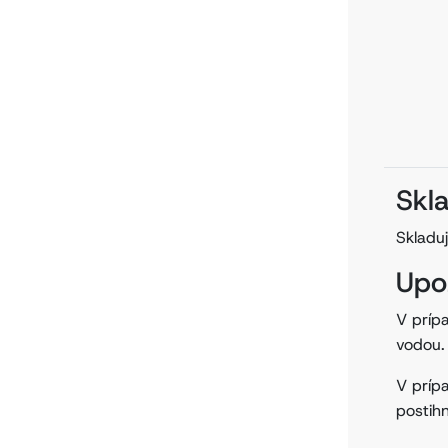
Skl
Skladu
Upo
V príp
vodou
V príp
postih