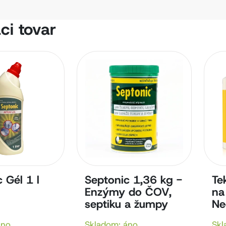
ci tovar
 Gél 1 l
Septonic 1,36 kg -
Te
Enzýmy do ČOV,
na
septiku a žumpy
Ne
áno
Skladom: áno
Skl