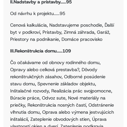
II.Nadstavby a prístavby.....95
Od návrhu k projektu.....95
Cenová kalkulácia, Nadstavujeme poschodie, Ďalší
byt v podkroví, Prístavby, Zimná záhrada, Garáž,
Priestory na podnikanie, Domáce pracovisko
III.Rekonštrukcia domu.....109
Čo očakávame od obnovy rodinného domu,
Opravy alebo celková prestavba?, Dôvody
rekonštrukčných zásahov, Odborné posúdenie
stavu domu, Spevnenie základov objektu,
Inštalačné rozvody, Realizácia prác svojpomocne,
Búracie práce, Odvoz sute, Nové materiály na
priečky, Rekonštrukcia nosných častí, Odstránenie
vlhnutia domu, Oprava alebo výmena jestvujúcich
inštalácií, Zateplenie obvodových stien, Úprava
vlastností okien a dverí, Zateplenie podkrovia,