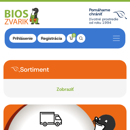
Pomáhame
chrániť
životné prostredie
od roku 1994
0
Prihlásenie
Registrácia
Sortiment
Zobraziť