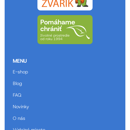
Pomáhame
chrániť
životné prostredie
od roku 1994
MENU
E-shop
Blog
FAQ
Novinky
O nás
Výdajné miesto