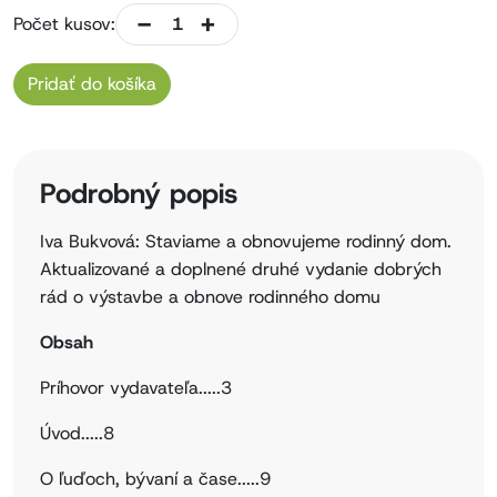
-
+
Počet kusov:
Pridať do košíka
Podrobný popis
Iva Bukvová: Staviame a obnovujeme rodinný dom.
Aktualizované a doplnené druhé vydanie dobrých
rád o výstavbe a obnove rodinného domu
Obsah
Príhovor vydavateľa.....3
Úvod.....8
O ľuďoch, bývaní a čase.....9