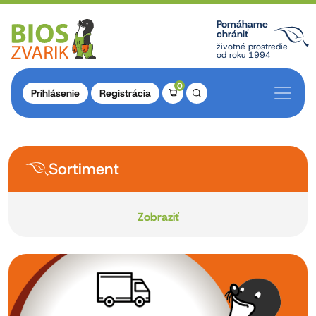
Pomáhame
chrániť
životné prostredie
od roku 1994
0
Prihlásenie
Registrácia
Sortiment
Zobraziť