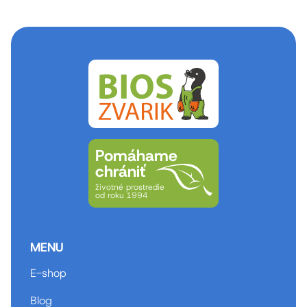
Pomáhame
chrániť
životné prostredie
od roku 1994
MENU
E-shop
Blog