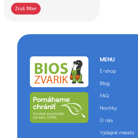
Zruš filter
MENU
E-shop
Blog
FAQ
Pomáhame
chrániť
Novinky
životné prostredie
od roku 1994
O nás
Výdajné miesto