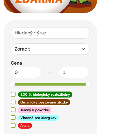
Cena
-
100 % biologicky rozložiteľný
Organicky pestované zložky
Jemný k pokožke
Vhodné pre alergikov
Akcia