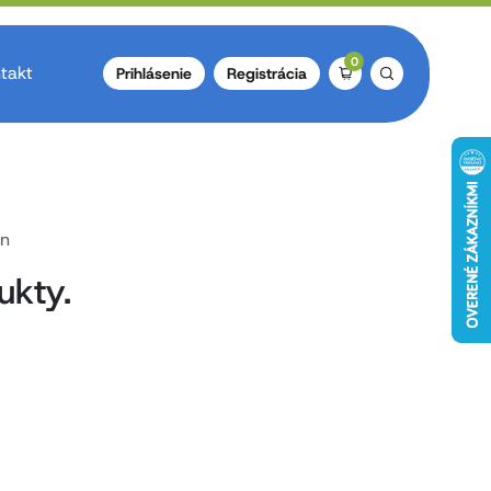
0
takt
Prihlásenie
Registrácia
ŕn
ukty.