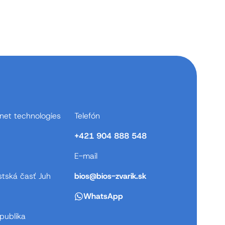
net technologies
Telefón
+421 904 888 548
E-mail
stská časť Juh
bios@bios-zvarik.sk
WhatsApp
publika