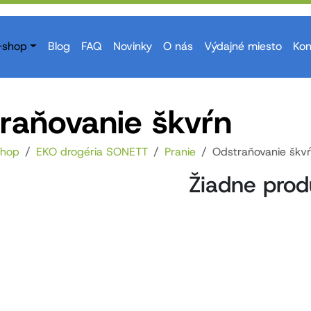
-shop
Blog
FAQ
Novinky
O nás
Výdajné miesto
Kon
raňovanie škvŕn
shop
EKO drogéria SONETT
Pranie
Odstraňovanie škv
Žiadne prod