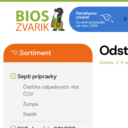
Pomáhame
chrániť
E
životné prostredie
od roku 1994
Odst
Sortiment
Domov
E-
Septi prípravky
Čistička odpadových vôd
ČOV
Žumpa
Septik