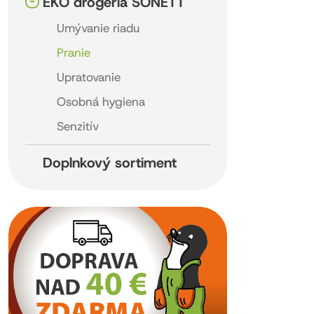
EKO drogéria SONETT
Umývanie riadu
Pranie
Upratovanie
Osobná hygiena
Senzitív
Doplnkový sortiment