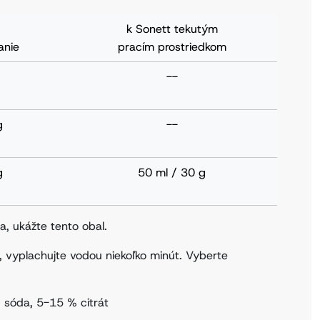
k Sonett tekutým
anie
pracím prostriedkom
--
g
--
g
50 ml / 30 g
a, ukážte tento obal.
, vyplachujte vodou niekoľko minút. Vyberte
 sóda, 5-15 % citrát