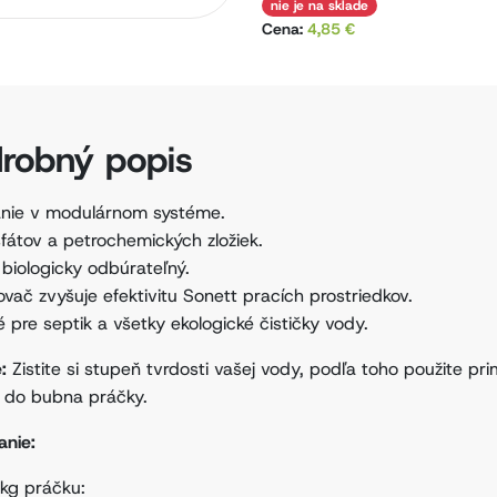
nie je na sklade
Cena:
4,85 €
robný popis
anie v modulárnom systéme.
sfátov a petrochemických zložiek.
biologicky odbúrateľný.
vač zvyšuje efektivitu Sonett pracích prostriedkov.
 pre septik a všetky ekologické čističky vody.
e:
Zistite si stupeň tvrdosti vašej vody, podľa toho použite 
 do bubna práčky.
anie:
 kg práčku: