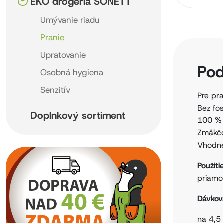
EKO drogéria SONETT
Umývanie riadu
Pranie
Upratovanie
Pod
Osobná hygiena
Senzitív
Pre pr
Bez fo
Doplnkový sortiment
100 % 
Zmäkčo
Vhodné
Použiti
priamo
Dávkov
na 4,5