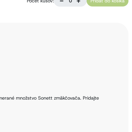
-
+
Počet kusov:
Pridať do košíka
primerané množstvo Sonett zmäkčovača. Pridajte