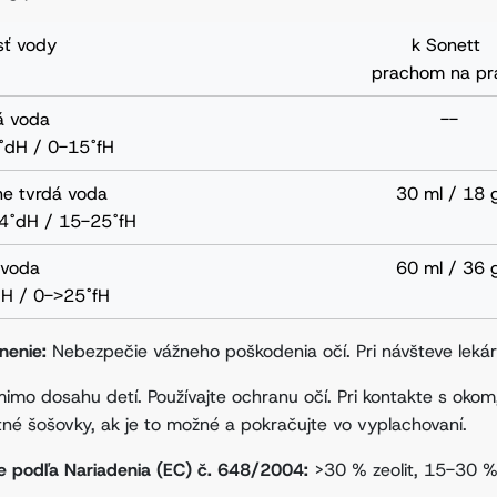
sť vody
k Sonett
prachom na pr
á voda
--
˚dH / 0-15˚fH
ne tvrdá voda
30 ml / 18 
4˚dH / 15-25˚fH
 voda
60 ml / 36 
H / 0-˃25˚fH
nenie:
Nebezpečie vážneho poškodenia očí. Pri návšteve lekár
mimo dosahu detí. Používajte ochranu očí. Pri kontakte s okom
tné šošovky, ak je to možné a pokračujte vo vyplachovaní.
ie podľa Nariadenia (EC) č. 648/2004:
>30 % zeolit, 15-30 %