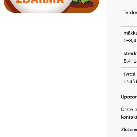
Tvrdo
mäkk
0-8,4
stred
8,4-1
tvrdá
˃14˚d
Upozor
Držte 
kontak
Zložen