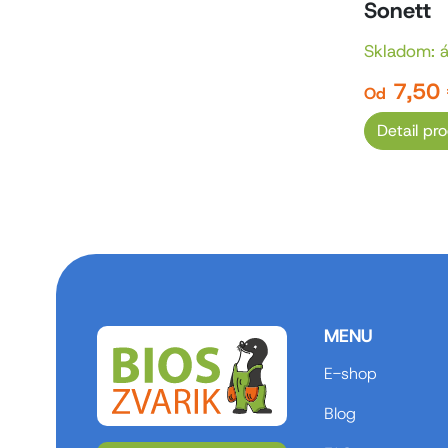
Sonett
Skladom: 
7,50
Od
Detail pr
MENU
E-shop
Blog