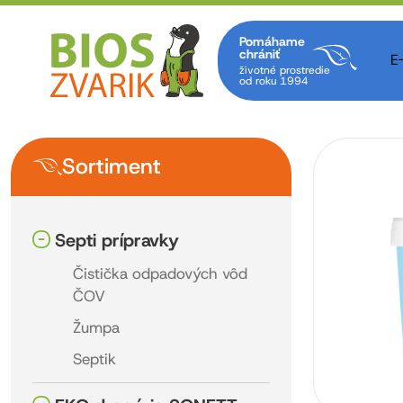
Pomáhame
chrániť
E
životné prostredie
od roku 1994
Sortiment
Septi prípravky
Čistička odpadových vôd
ČOV
Žumpa
Septik