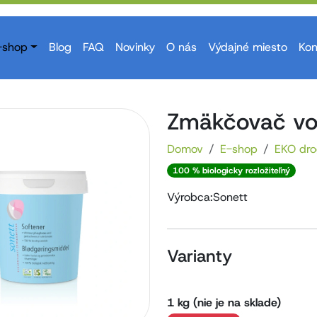
-shop
Blog
FAQ
Novinky
O nás
Výdajné miesto
Kon
Zmäkčovač vo
Domov
E-shop
EKO dro
100 % biologicky rozložiteľný
Výrobca:
Sonett
Varianty
1 kg (nie je na sklade)