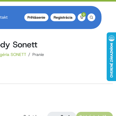
0
takt
Prihlásenie
Registrácia
dy Sonett
géria SONETT
Pranie