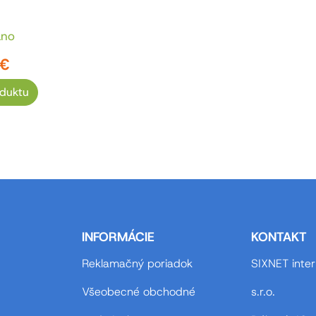
áno
 €
oduktu
INFORMÁCIE
KONTAKT
Reklamačný poriadok
SIXNET inter
Všeobecné obchodné
s.r.o.