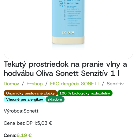
Tekutý prostriedok na pranie vlny a
hodvábu Oliva Sonett Senzitív 1 l
Domov
E-shop
EKO drogéria SONETT
Senzitív
Organicky pestované zložky
100 % biologicky rozložiteľný
Vhodné pre alergikov
skladom
Výrobca:
Sonett
Cena bez DPH:
5,03
€
Cena:
6,19
€