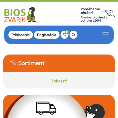
Pomáhame
chrániť
životné prostredie
od roku 1994
0
Prihlásenie
Registrácia
Sortiment
Zobraziť