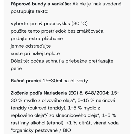
Páperové bundy a vankúše:
Ak nie je inak uvedené,
postupujte takto:
vyberte jemný prací cyklus (30 °C)
použite tento prostriedok bez zmäkčovača
pridajte extra pláchanie
jemne odstreďujte
sušte pri nízkej teplote
Dôležité: počas schnutia priebežne pretriasajte
perie
Ručné pranie:
15-30ml na 5L vody
Zloženie podľa Nariadenia (EC) č. 648/2004:
15-
30 % mydlo z olivového oleja*, 5-15 % neiónové
tenzidy (cukrové tenzidy), 1-5 % mydlo z
repkového oleja*/ zo slnečnicového oleja*, 1-5 %
rastlinný alkohol (etanol), <1 % citrát, vírená voda
*organicky pestované / BIO