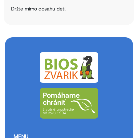
Držte mimo dosahu detí.
Pomáhame
chrániť
životné prostredie
od roku 1994
MENU