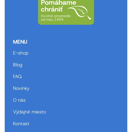
Pomáhame
chrániť
životné prostredie
od roku 1994
MENU
E-shop
Blog
FAQ
Novinky
O nás
Výdajné miesto
Kontakt