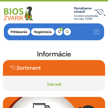
Pomáhame
chrániť
životné prostredie
od roku 1994
0
Prihlásenie
Registrácia
Informácie
Sortiment
Zobraziť