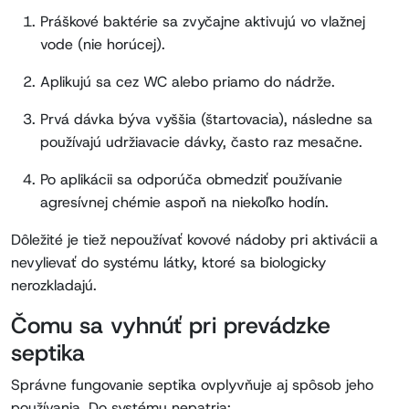
Práškové baktérie sa zvyčajne aktivujú vo vlažnej
vode (nie horúcej).
Aplikujú sa cez WC alebo priamo do nádrže.
Prvá dávka býva vyššia (štartovacia), následne sa
používajú udržiavacie dávky, často raz mesačne.
Po aplikácii sa odporúča obmedziť používanie
agresívnej chémie aspoň na niekoľko hodín.
Dôležité je tiež nepoužívať kovové nádoby pri aktivácii a
nevylievať do systému látky, ktoré sa biologicky
nerozkladajú.
Čomu sa vyhnúť pri prevádzke
septika
Správne fungovanie septika ovplyvňuje aj spôsob jeho
používania. Do systému nepatria: