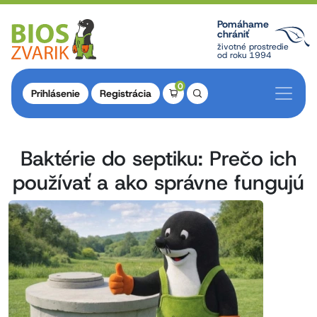
Pomáhame
chrániť
životné prostredie
od roku 1994
0
Prihlásenie
Registrácia
Baktérie do septiku: Prečo ich
používať a ako správne fungujú