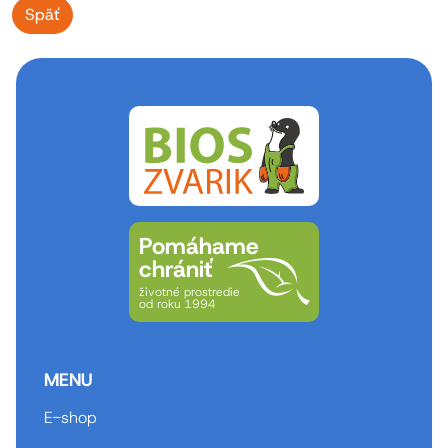
Späť
Pomáhame
chrániť
životné prostredie
od roku 1994
MENU
E-shop