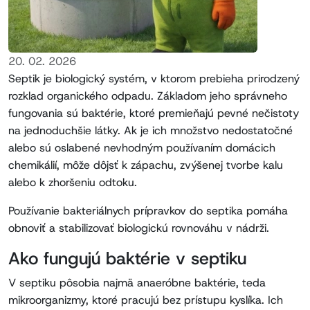
20. 02. 2026
Septik je biologický systém, v ktorom prebieha prirodzený
rozklad organického odpadu. Základom jeho správneho
fungovania sú baktérie, ktoré premieňajú pevné nečistoty
na jednoduchšie látky. Ak je ich množstvo nedostatočné
alebo sú oslabené nevhodným používaním domácich
chemikálií, môže dôjsť k zápachu, zvýšenej tvorbe kalu
alebo k zhoršeniu odtoku.
Používanie bakteriálnych prípravkov do septika pomáha
obnoviť a stabilizovať biologickú rovnováhu v nádrži.
Ako fungujú baktérie v septiku
V septiku pôsobia najmä anaeróbne baktérie, teda
mikroorganizmy, ktoré pracujú bez prístupu kyslíka. Ich