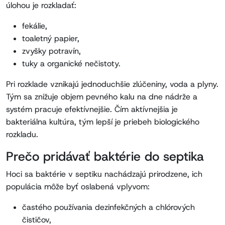
úlohou je rozkladať:
fekálie,
toaletný papier,
zvyšky potravín,
tuky a organické nečistoty.
Pri rozklade vznikajú jednoduchšie zlúčeniny, voda a plyny.
Tým sa znižuje objem pevného kalu na dne nádrže a
systém pracuje efektívnejšie. Čím aktívnejšia je
bakteriálna kultúra, tým lepší je priebeh biologického
rozkladu.
Prečo pridávať baktérie do septika
Hoci sa baktérie v septiku nachádzajú prirodzene, ich
populácia môže byť oslabená vplyvom:
častého používania dezinfekčných a chlórových
čističov,