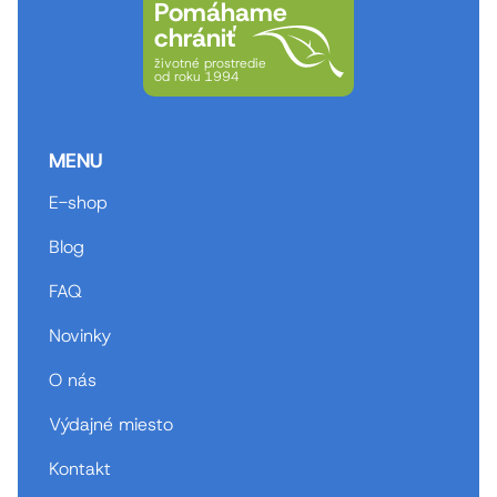
Pomáhame
chrániť
životné prostredie
od roku 1994
MENU
E-shop
Blog
FAQ
Novinky
O nás
Výdajné miesto
Kontakt