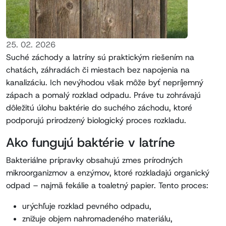
25. 02. 2026
Suché záchody a latríny sú praktickým riešením na
chatách, záhradách či miestach bez napojenia na
kanalizáciu. Ich nevýhodou však môže byť nepríjemný
zápach a pomalý rozklad odpadu. Práve tu zohrávajú
dôležitú úlohu baktérie do suchého záchodu, ktoré
podporujú prirodzený biologický proces rozkladu.
Ako fungujú baktérie v latríne
Bakteriálne prípravky obsahujú zmes prírodných
mikroorganizmov a enzýmov, ktoré rozkladajú organický
odpad – najmä fekálie a toaletný papier. Tento proces:
urýchľuje rozklad pevného odpadu,
znižuje objem nahromadeného materiálu,