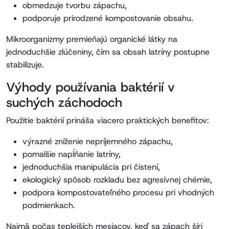
obmedzuje tvorbu zápachu,
podporuje prirodzené kompostovanie obsahu.
Mikroorganizmy premieňajú organické látky na
jednoduchšie zlúčeniny, čím sa obsah latríny postupne
stabilizuje.
Výhody používania baktérií v
suchých záchodoch
Použitie baktérií prináša viacero praktických benefitov:
výrazné zníženie nepríjemného zápachu,
pomalšie napĺňanie latríny,
jednoduchšia manipulácia pri čistení,
ekologický spôsob rozkladu bez agresívnej chémie,
podpora kompostovateľného procesu pri vhodných
podmienkach.
Najmä počas teplejších mesiacov, keď sa zápach šíri