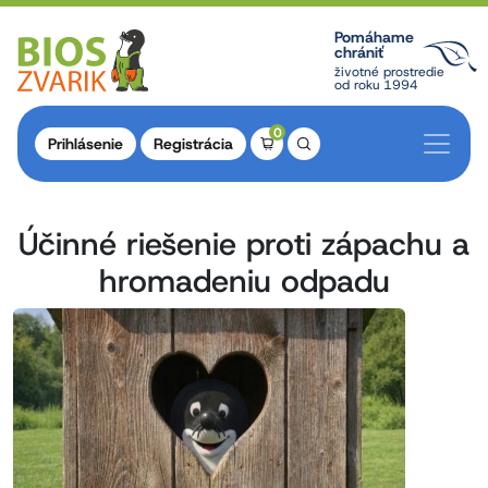
Pomáhame
chrániť
životné prostredie
od roku 1994
0
Prihlásenie
Registrácia
Účinné riešenie proti zápachu a
hromadeniu odpadu